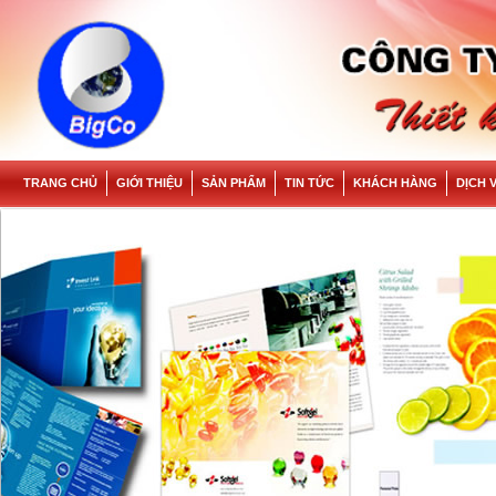
TRANG CHỦ
GIỚI THIỆU
SẢN PHẨM
TIN TỨC
KHÁCH HÀNG
DỊCH 