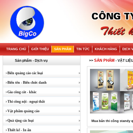
TRANG CHỦ
GIỚI THIỆU
SẢN PHẨM
TIN TỨC
KHÁCH HÀNG
DỊCH 
SẢN PHẨM
Sản phẩm - Dịch vụ
>>
- VẬT LI
Biển quảng cáo các loại
Biển tên - Biển chức danh
Gia công cắt - khắc
Thi công nội - ngoại thất
Vật phẩm quảng cáo
Quà tặng các loại
Mua bán thi công standy 
Thiết kế - In ấn