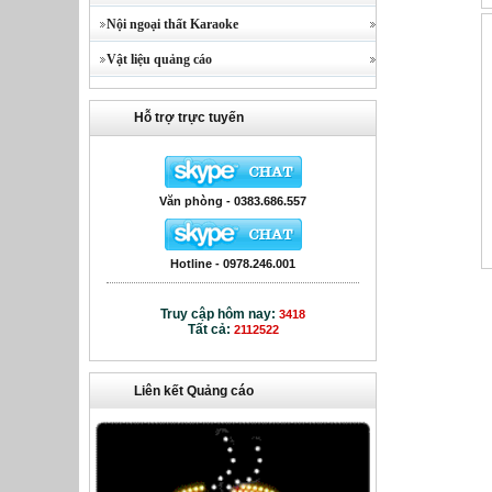
Nội ngoại thất Karaoke
Vật liệu quảng cáo
Hỗ trợ trực tuyến
Văn phòng - 0383.686.557
Hotline - 0978.246.001
Truy cập hôm nay:
3418
Tất cả:
2112522
Liên kết Quảng cáo