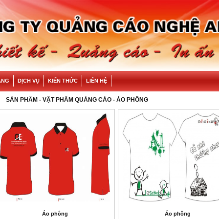
ÀNG
DỊCH VỤ
KIẾN THỨC
LIÊN HỆ
SẢN PHẨM
-
VẬT PHẨM QUẢNG CÁO
- ÁO PHÔNG
Áo phông
Áo phông