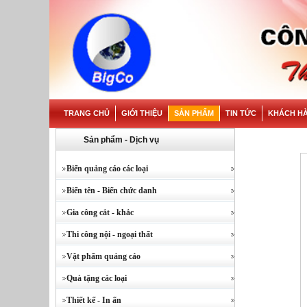
TRANG CHỦ
GIỚI THIỆU
SẢN PHẨM
TIN TỨC
KHÁCH H
Sản phẩm - Dịch vụ
Biển quảng cáo các loại
Biển tên - Biển chức danh
Gia công cắt - khắc
Thi công nội - ngoại thất
Vật phẩm quảng cáo
Quà tặng các loại
Thiết kế - In ấn