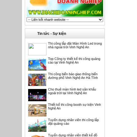
Tin tức - Sự kiện
Thi công lắp đặt Màn Hình Led trong
nhà ngoài trời Vinh Nghệ An
Top Công ty thiết kế thi công quảng
cáo tại Vinh Nghệ An
Thi công biển báo giao thông biển
đường phố Vinh Nghệ An Hà Tĩnh
Cho thuê màn hình led sân khấu
ngoài trời tại Vinh Nghệ An
Thiết kế thi công booth sự kiện Vinh
Nghệ An
Tuyển dụng nhân viên thi công lắp
đặt quảng cáo
Tuyển dụng nhân viên thiết kế đồ