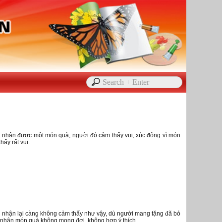
i nhận được một món quà, người đó cảm thấy vui, xúc động vì món
hấy rất vui.
i nhận lại càng không cảm thấy như vậy, dù người mang tặng đã bỏ
g nhận món quà không mong đợi, không hợp ý thích.