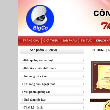
TRANG CHỦ
GIỚI THIỆU
SẢN PHẨM
TIN TỨC
KHÁCH H
Sản phẩm - Dịch vụ
>>
HOME
| 
Biển quảng cáo các loại
Biển tên - Biển chức danh
Gia công cắt - khắc
Thi công nội - ngoại thất
Vật phẩm quảng cáo
Quà tặng các loại
Thiết kế - In ấn