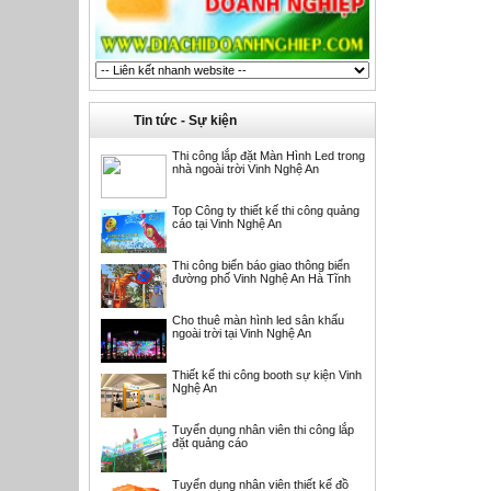
Tin tức - Sự kiện
Thi công lắp đặt Màn Hình Led trong
nhà ngoài trời Vinh Nghệ An
Top Công ty thiết kế thi công quảng
cáo tại Vinh Nghệ An
Thi công biển báo giao thông biển
đường phố Vinh Nghệ An Hà Tĩnh
Cho thuê màn hình led sân khấu
ngoài trời tại Vinh Nghệ An
Thiết kế thi công booth sự kiện Vinh
Nghệ An
Tuyển dụng nhân viên thi công lắp
đặt quảng cáo
Tuyển dụng nhân viên thiết kế đồ