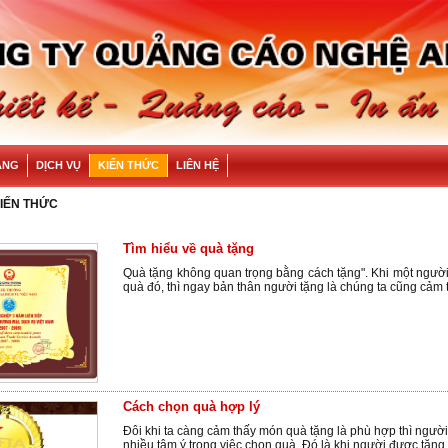
ÀNG
DỊCH VỤ
KIẾN THỨC
LIÊN HỆ
KIẾN THỨC
Tìm hiểu về quà tặng
Quà tặng không quan trọng bằng cách tặng". Khi một ngườ
quà đó, thì ngay bản thân người tặng là chúng ta cũng cảm t
Cách chọn quà hợp lý
Đôi khi ta càng cảm thấy món quà tặng là phù hợp thì ngườ
nhiều tâm ý trong việc chọn quà. Đó là khi người được tặn