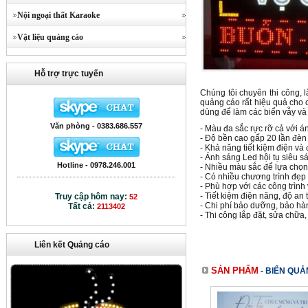
Nội ngoại thất Karaoke
Vật liệu quảng cáo
Hỗ trợ trực tuyến
Chúng tôi chuyên thi công, 
quảng cáo rất hiệu quả cho c
dùng để làm các biển vẫy và
Văn phòng - 0383.686.557
- Màu đa sắc rực rỡ cả với á
- Độ bền cao gấp 20 lần đèn
- Khả năng tiết kiệm điện v
- Ánh sáng Led hội tụ siêu s
Hotline - 0978.246.001
- Nhiều màu sắc để lựa chọn:
- Có nhiều chương trình đẹp
- Phù hợp với các công trình
- Tiết kiệm điện năng, độ an 
Truy cập hôm nay:
52
- Chi phí bảo dưỡng, bảo hà
Tất cả:
2113402
- Thi công lắp đặt, sửa chữa
Liên kết Quảng cáo
SẢN PHẨM
-
BIỂN QUẢ