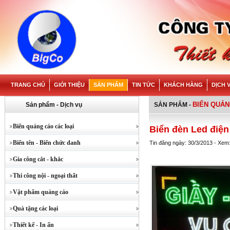
TRANG CHỦ
GIỚI THIỆU
SẢN PHẨM
TIN TỨC
KHÁCH HÀNG
DỊCH 
BIỂN QUẢN
Sản phẩm - Dịch vụ
SẢN PHẨM
-
Biển quảng cáo các loại
Biển đèn Led điện
Biển tên - Biển chức danh
Tin đăng ngày: 30/3/2013 - Xem
Gia công cắt - khắc
Thi công nội - ngoại thất
Vật phẩm quảng cáo
Quà tặng các loại
Thiết kế - In ấn