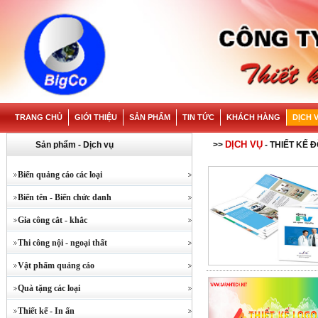
TRANG CHỦ
GIỚI THIỆU
SẢN PHẨM
TIN TỨC
KHÁCH HÀNG
DỊCH 
DỊCH VỤ
Sản phẩm - Dịch vụ
>>
- THIẾT KẾ 
Biển quảng cáo các loại
Biển tên - Biển chức danh
Gia công cắt - khắc
Thi công nội - ngoại thất
Vật phẩm quảng cáo
Quà tặng các loại
Thiết kế - In ấn