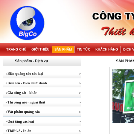
TRANG CHỦ
GIỚI THIỆU
SẢN PHẨM
TIN TỨC
KHÁCH HÀNG
DỊCH 
Sản phẩm - Dịch vụ
SẢN PHẨ
Biển quảng cáo các loại
Biển tên - Biển chức danh
Gia công cắt - khắc
Thi công nội - ngoại thất
Vật phẩm quảng cáo
Quà tặng các loại
Thiết kế - In ấn