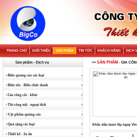
TRANG CHỦ
GIỚI THIỆU
SẢN PHẨM
TIN TỨC
KHÁCH HÀNG
DỊCH 
SẢN PHẨM
Sản phẩm - Dịch vụ
>>
- GIA CÔN
Biển quảng cáo các loại
Biển tên - Biển chức danh
Gia công cắt - khắc
Thi công nội - ngoại thất
Vật phẩm quảng cáo
Quà tặng các loại
Khắc dấu laser lấy ngay Vi
Thiết kế - In ấn