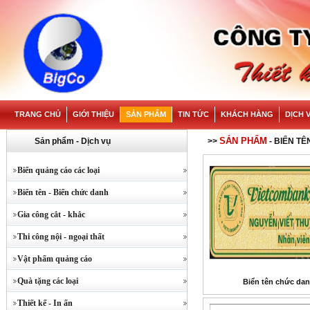
TRANG CHỦ
GIỚI THIỆU
SẢN PHẨM
TIN TỨC
KHÁCH HÀNG
DỊCH 
SẢN PHẨM
Sản phẩm - Dịch vụ
>>
- BIỂN TÊ
Biển quảng cáo các loại
Biển tên - Biển chức danh
Gia công cắt - khắc
Thi công nội - ngoại thất
Vật phẩm quảng cáo
Quà tặng các loại
Biển tên chức da
Thiết kế - In ấn