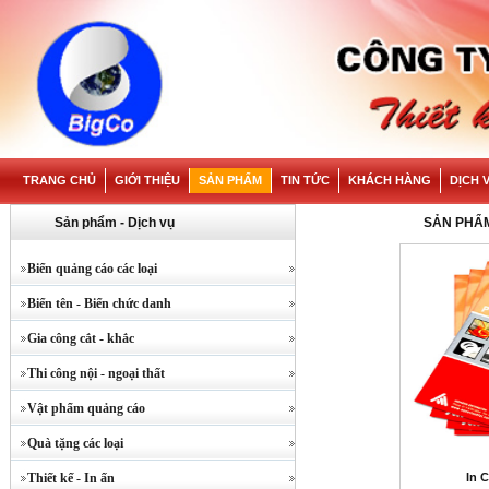
TRANG CHỦ
GIỚI THIỆU
SẢN PHẨM
TIN TỨC
KHÁCH HÀNG
DỊCH 
Sản phẩm - Dịch vụ
SẢN PHẨ
Biển quảng cáo các loại
Biển tên - Biển chức danh
Gia công cắt - khắc
Thi công nội - ngoại thất
Vật phẩm quảng cáo
Quà tặng các loại
Thiết kế - In ấn
In 