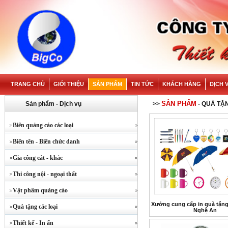
TRANG CHỦ
GIỚI THIỆU
SẢN PHẨM
TIN TỨC
KHÁCH HÀNG
DỊCH 
SẢN PHẨM
Sản phẩm - Dịch vụ
>>
- QUÀ TẶ
Biển quảng cáo các loại
Biển tên - Biển chức danh
Gia công cắt - khắc
Thi công nội - ngoại thất
Vật phẩm quảng cáo
Xưởng cung cấp in quà tặng 
Quà tặng các loại
Nghệ An
Thiết kế - In ấn