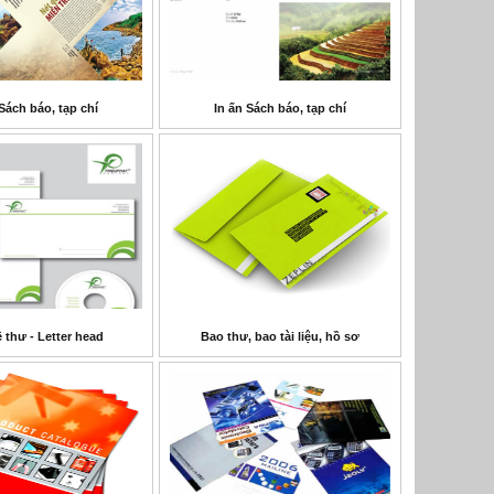
Sách báo, tạp chí
In ấn Sách báo, tạp chí
 thư - Letter head
Bao thư, bao tài liệu, hồ sơ