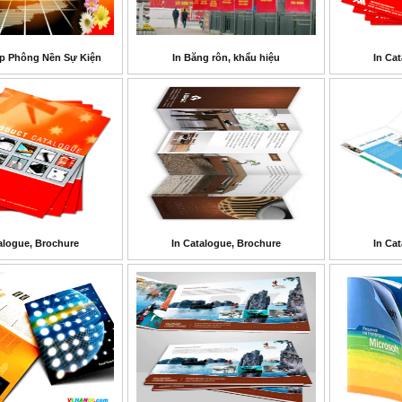
p Phông Nền Sự Kiện
In Băng rôn, khẩu hiệu
In Ca
alogue, Brochure
In Catalogue, Brochure
In Ca