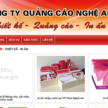
ÀNG
DỊCH VỤ
KIẾN THỨC
LIÊN HỆ
ẨM
- THIẾT KẾ - IN ẤN
 lễ Mừng thọ, tất niên,
In ấn thiệp cưới tại TP Vinh Nghệ An
In 
chào xuân