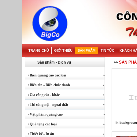
TRANG CHỦ
GIỚI THIỆU
SẢN PHẨM
TIN TỨC
KHÁCH H
SẢN PH
Sản phẩm - Dịch vụ
>>
Biển quảng cáo các loại
Biển tên - Biển chức danh
Gia công cắt - khắc
Thi công nội - ngoại thất
Vật phẩm quảng cáo
In background
Quà tặng các loại
Thiết kế - In ấn