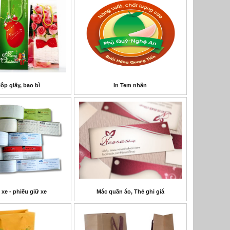
Hộp giấy, bao bì
In Tem nhãn
 xe - phiếu giữ xe
Mác quần áo, Thẻ ghi giá