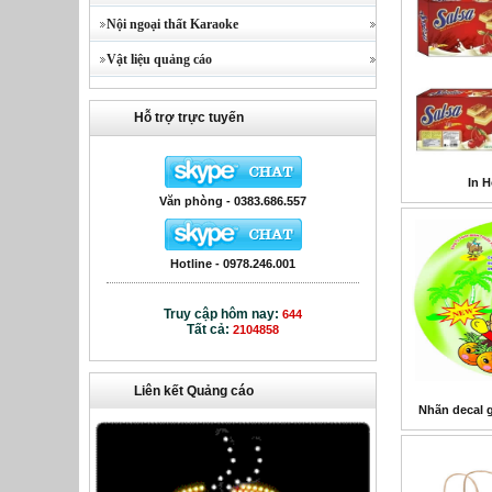
Nội ngoại thất Karaoke
Vật liệu quảng cáo
Hỗ trợ trực tuyến
In H
Văn phòng - 0383.686.557
Hotline - 0978.246.001
Truy cập hôm nay:
644
Tất cả:
2104858
Liên kết Quảng cáo
Nhãn decal g