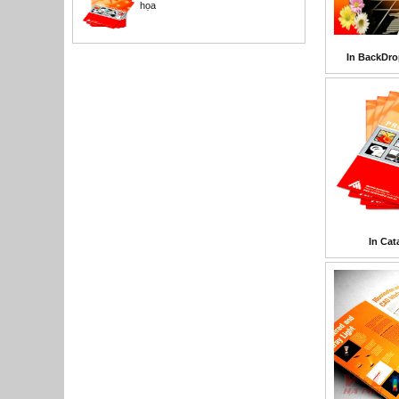
họa
In BackDro
In Cat