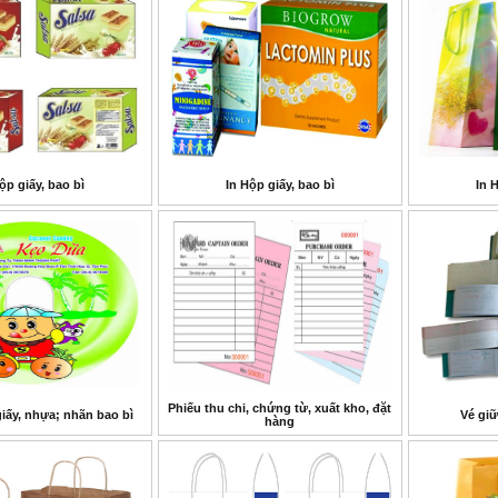
ộp giấy, bao bì
In Hộp giấy, bao bì
In 
Phiếu thu chi, chứng từ, xuất kho, đặt
iấy, nhựa; nhãn bao bì
Vé giữ
hàng