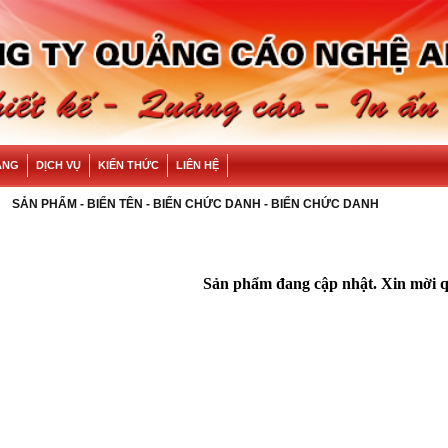
ÀNG
DỊCH VỤ
KIẾN THỨC
LIÊN HỆ
SẢN PHẨM
-
BIỂN TÊN - BIỂN CHỨC DANH
- BIỂN CHỨC DANH
Sản phẩm đang cập nhật. Xin mời qu