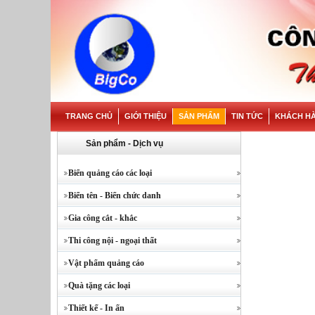
TRANG CHỦ
GIỚI THIỆU
SẢN PHẨM
TIN TỨC
KHÁCH H
Sản phẩm - Dịch vụ
Biển quảng cáo các loại
Biển tên - Biển chức danh
Gia công cắt - khắc
Thi công nội - ngoại thất
Vật phẩm quảng cáo
Quà tặng các loại
Thiết kế - In ấn