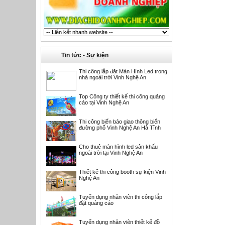
Tin tức - Sự kiện
Thi công lắp đặt Màn Hình Led trong
nhà ngoài trời Vinh Nghệ An
Top Công ty thiết kế thi công quảng
cáo tại Vinh Nghệ An
Thi công biển báo giao thông biển
đường phố Vinh Nghệ An Hà Tĩnh
Cho thuê màn hình led sân khấu
ngoài trời tại Vinh Nghệ An
Thiết kế thi công booth sự kiện Vinh
Nghệ An
Tuyển dụng nhân viên thi công lắp
đặt quảng cáo
Tuyển dụng nhân viên thiết kế đồ