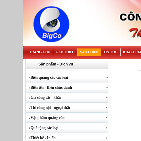
TRANG CHỦ
GIỚI THIỆU
SẢN PHẨM
TIN TỨC
KHÁCH H
Sản phẩm - Dịch vụ
Biển quảng cáo các loại
Biển tên - Biển chức danh
Gia công cắt - khắc
Thi công nội - ngoại thất
Vật phẩm quảng cáo
Quà tặng các loại
Thiết kế - In ấn