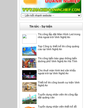
Tin tức - Sự kiện
Thi công lắp đặt Màn Hình Led trong
nhà ngoài trời Vinh Nghệ An
Top Công ty thiết kế thi công quảng
cáo tại Vinh Nghệ An
Thi công biển báo giao thông biển
đường phố Vinh Nghệ An Hà Tĩnh
Cho thuê màn hình led sân khấu
ngoài trời tại Vinh Nghệ An
Thiết kế thi công booth sự kiện Vinh
Nghệ An
Tuyển dụng nhân viên thi công lắp
đặt quảng cáo
Tuyển dụng nhân viên thiết kế đồ