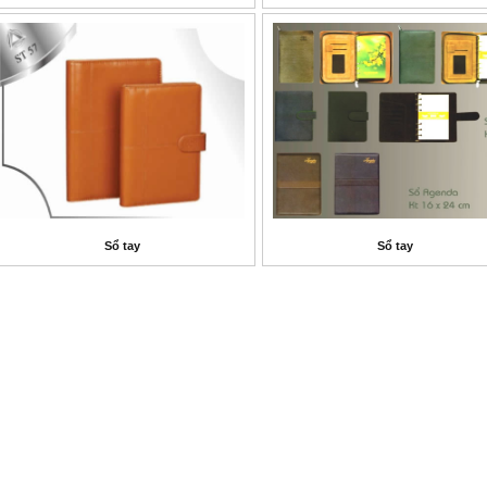
Sổ tay
Sổ tay