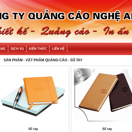
ÀNG
DỊCH VỤ
KIẾN THỨC
LIÊN HỆ
SẢN PHẨM
-
VẬT PHẨM QUẢNG CÁO
- SỔ TAY
Sổ tay
Sổ tay