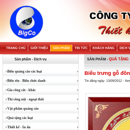
TRANG CHỦ
GIỚI THIỆU
SẢN PHẨM
TIN TỨC
KHÁCH HÀNG
DỊCH 
QUÀ TẶNG 
Sản phẩm - Dịch vụ
SẢN PHẨM
-
Biển quảng cáo các loại
Biểu trưng gỗ đồ
Biển tên - Biển chức danh
Tin đăng ngày: 13/09/2012 - Xe
Gia công cắt - khắc
Thi công nội - ngoại thất
Vật phẩm quảng cáo
Quà tặng các loại
Thiết kế - In ấn