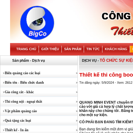
TRANG CHỦ
GIỚI THIỆU
SẢN PHẨM
TIN TỨC
KHÁCH HÀNG
TỔ CHỨC SỰ KIỆ
Sản phẩm - Dịch vụ
DỊCH VỤ
-
Biển quảng cáo các loại
Thiết kế thi công bo
Biển tên - Biển chức danh
Tin đăng ngày: 5/9/2024 - Xem: 2612
Gia công cắt - khắc
Thi công nội - ngoại thất
QUANG MINH EVENT chuyên thiết
cáo với giá cả hợp lý chất lượng
khăn này cho chúng tôi . Bằng 
Vật phẩm quảng cáo
cho một sự kiện.
Quà tặng các loại
CÓ PHẢI BẠN ĐANG TÌM KIẾM
Bạn đang tìm kiếm một đơn vị gi
Thiết kế - In ấn