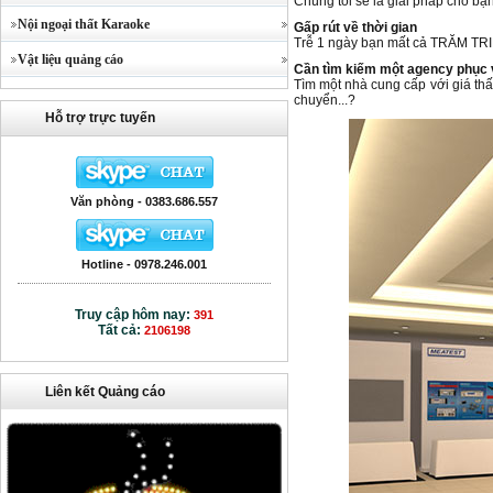
Chúng tôi sẽ là giải pháp cho bạ
Nội ngoại thất Karaoke
Gấp rút về thời gian
Trễ 1 ngày bạn mất cả TRĂM TRI
Vật liệu quảng cáo
Cần tìm kiếm một agency phục v
Tìm một nhà cung cấp với giá thấp
chuyển...?
Hỗ trợ trực tuyến
Văn phòng - 0383.686.557
Hotline - 0978.246.001
Truy cập hôm nay:
391
Tất cả:
2106198
Liên kết Quảng cáo