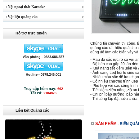
Nội ngoại thất Karaoke
Vật liệu quảng cáo
Hỗ trợ trực tuyến
Chúng tôi chuyên thi công, 
quảng cáo rất hiệu quả cho c
dùng để làm các biển vẫy và
Văn phòng - 0383.686.557
- Màu đa sắc rực rỡ cả với á
- Độ bền cao gấp 20 lần đèn
- Khả năng tiết kiệm điện v
- Ánh sáng Led hội tụ siêu s
Hotline - 0978.246.001
- Nhiều màu sắc để lựa chọn:
- Có nhiều chương trình đẹp
- Phù hợp với các công trình
Truy cập hôm nay:
662
- Tiết kiệm điện năng, độ an 
Tất cả:
2104876
- Chi phí bảo dưỡng, bảo hà
- Thi công lắp đặt, sửa chữa
Liên kết Quảng cáo
SẢN PHẨM
-
BIỂN QUẢ