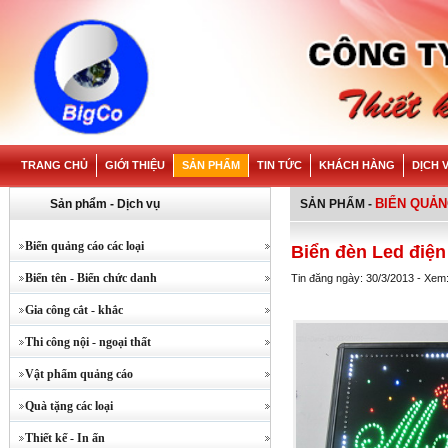
TRANG CHỦ
GIỚI THIỆU
SẢN PHẨM
TIN TỨC
KHÁCH HÀNG
DỊCH 
BIỂN QUẢN
Sản phẩm - Dịch vụ
SẢN PHẨM
-
Biển quảng cáo các loại
Biển đèn Led điện
Biển tên - Biển chức danh
Tin đăng ngày: 30/3/2013 - Xem
Gia công cắt - khắc
Thi công nội - ngoại thất
Vật phẩm quảng cáo
Quà tặng các loại
Thiết kế - In ấn